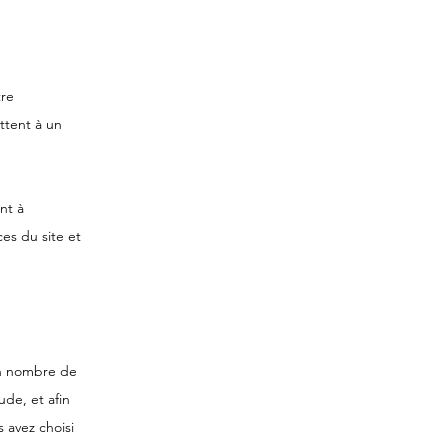
tre
ttent à un
nt à
es du site et
ain nombre de
ude, et afin
s avez choisi