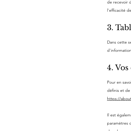
de recevoir d
l'efficacité 
3. Tab
Dans cette se
d'informatio
4. Vos 
Pour en savoi
définis et d
https://abou
Il est égale
paramètres c