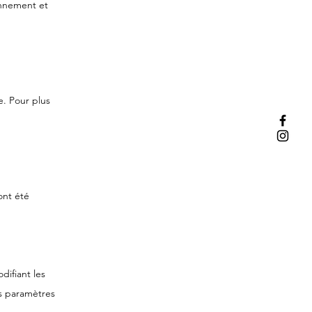
ionnement et
e. Pour plus
ont été
difiant les
s paramètres