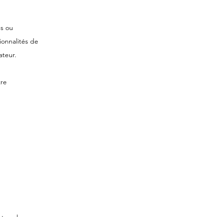
es ou
ionnalités de
ateur.
re