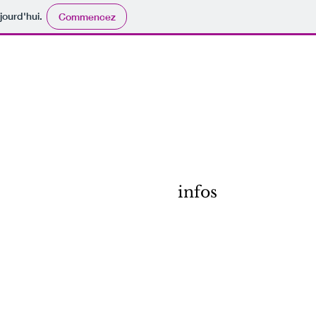
jourd'hui.
Commencez
infos